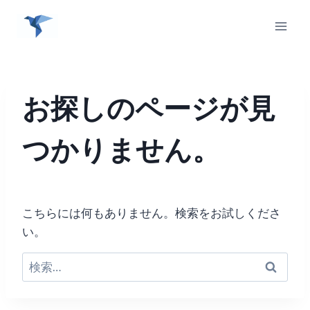
内
容
を
ス
キ
ッ
お探しのページが見
プ
つかりません。
こちらには何もありません。検索をお試しくださ
い。
検
索: